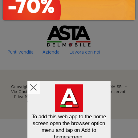
Privacy policy
|
Cookie policy
|
Preferenze sui cookie
Punti vendita
|
Azienda
|
Lavora con noi
Copyright © 2026 ASTA DEL MOBILE - EFFETTO MEDIA SRL -
Via Casteldelfino, 77/79 - 10147 Torino - Tutti i diritti riservati
- P.Iva 10423010015
CREDITI
0.011
grammi di CO2
To add this web app to the home
screen open the browser option
menu and tap on
Add to
homescreen
.