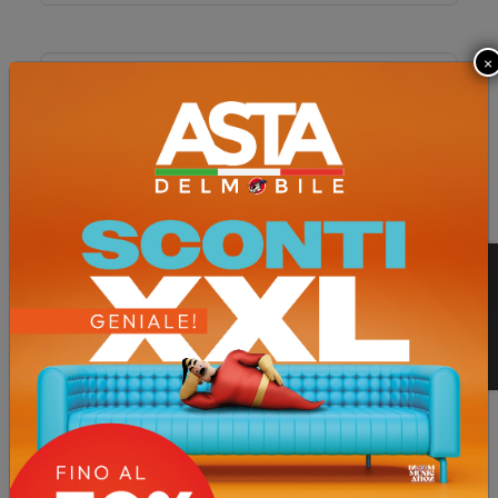
×
Email
Telefono
Richiesta (min 20 max 2000 caratteri)
Proseguendo acconsenti al trattamento dei dati. Leggi la
nostra
privacy policy
.