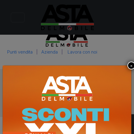
Tutto
Tavoli
Sedie
Sgabelli
Offerte e primo prezzo
Privacy policy
|
Cookie policy
|
Preferenze sui cookie
Punti vendita
|
Azienda
|
Lavora con noi
×
Copyright © 2026 ASTA DEL MOBILE - EFFETTO MEDIA SRL -
Via Casteldelfino, 77/79 - 10147 Torino - Tutti i diritti riservati
- P.Iva 10423010015
CREDITI
0.010
grammi di CO2