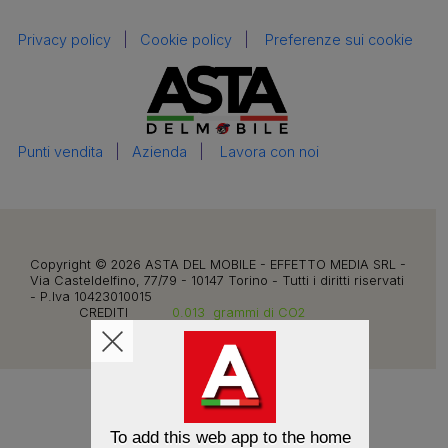
Privacy policy
|
Cookie policy
|
Preferenze sui cookie
Punti vendita
|
Azienda
|
Lavora con noi
Copyright © 2026 ASTA DEL MOBILE - EFFETTO MEDIA SRL -
Via Casteldelfino, 77/79 - 10147 Torino - Tutti i diritti riservati
- P.Iva 10423010015
CREDITI
0.013
grammi di CO2
To add this web app to the home