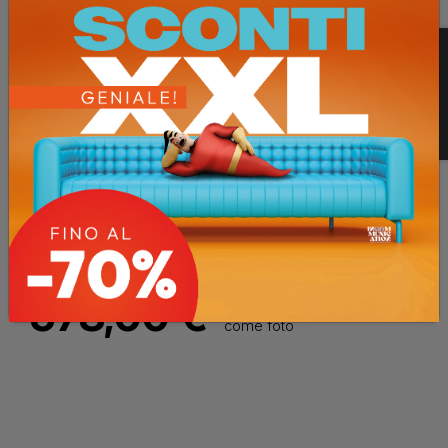
Misure
L.160 P.90 cm
Richiedi informazioni
1.390,00 €
578,00 €
come foto