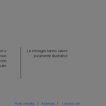
ri o
Le immagini hanno valore
 non
puramente illustrativo
 non
cato
Punti vendita
|
Azienda
|
Lavora con