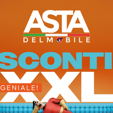
zione come foto
A catalogo
to liscio: tele / alluminio
Scrivanie operative e dir
bilitato: nuvola / frassino
e reception in diverse d
n: L.446 H.118,5 P.86 cm
Finiture: nobilitati, effe
: L.200 H.36,4 P.42,3 cm
telai alluminio, vetri e vet
re: L.360 H.162,8 P.42 cm