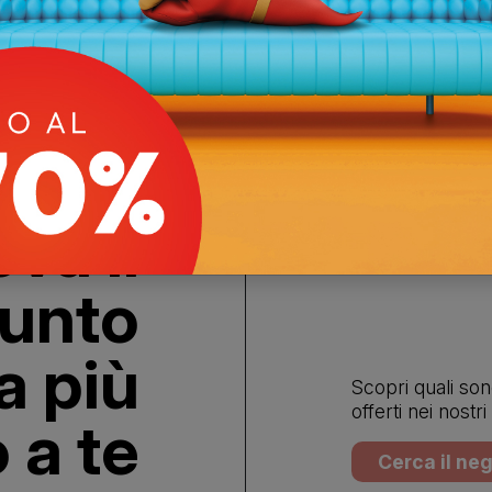
Ti aspettiamo in negozio
ova il
unto
a più
Scopri quali sono
offerti nei nostri
 a te
Cerca il neg