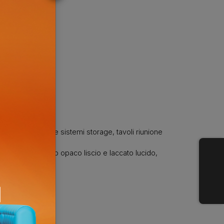
ezionali, armadi e sistemi storage, tavoli riunione
imensioni,
tto materico, laccato opaco liscio e laccato lucido,
ri laccati