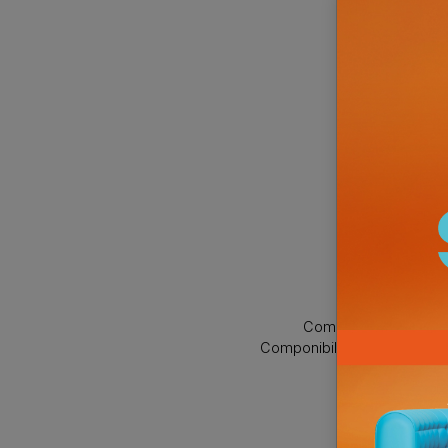
Composi
Lacca
No
Receptio
Componibile a giorno
Componibile c/ante e fiorie