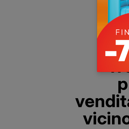
Tr
p
vendit
vicino