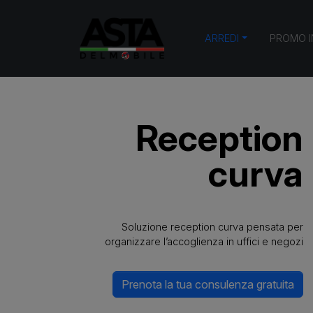
Home
ARREDI
ARREDI UFFICIO
Reception 
ARREDI
PROMO 
Reception
curva
Soluzione reception curva pensata per
organizzare l’accoglienza in uffici e negozi
Prenota la tua consulenza gratuita