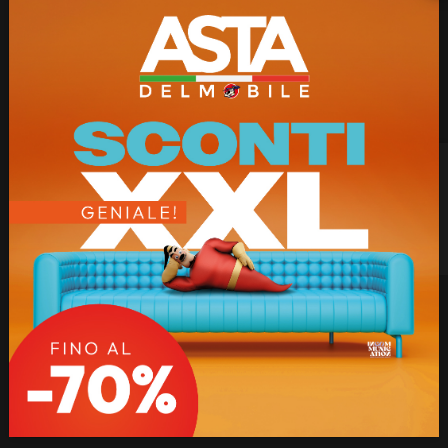
In ogni punto vendita Asta del Mobile un team di
professionisti realizza progetti personalizzati,
studiati con competenza ed esperienza. L’ampia
scelta di finiture e la modularità delle soluzioni
permettono di rispondere a esigenze diverse, con
versatilità e attenzione al servizio.
Nome *
Cognome *
Telefono
Email *