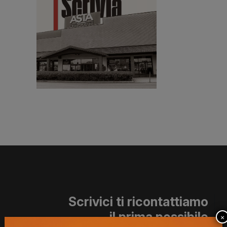
Scrivici ti ricontattiamo
il prima possibile
×