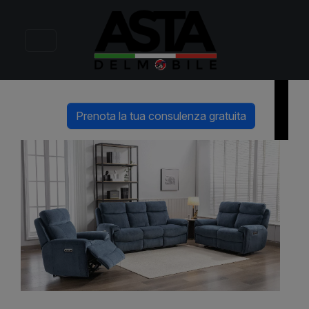
William
Comfort completo per ogni momento di relax
Prenota la tua consulenza gratuita