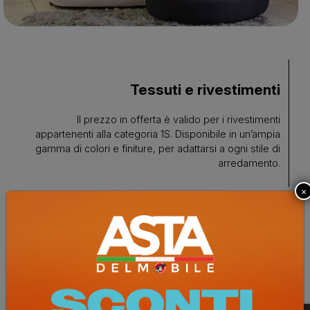
Tessuti e rivestimenti
Il prezzo in offerta è valido per i rivestimenti
appartenenti alla categoria 1S. Disponibile in un’ampia
gamma di colori e finiture, per adattarsi a ogni stile di
arredamento.
×