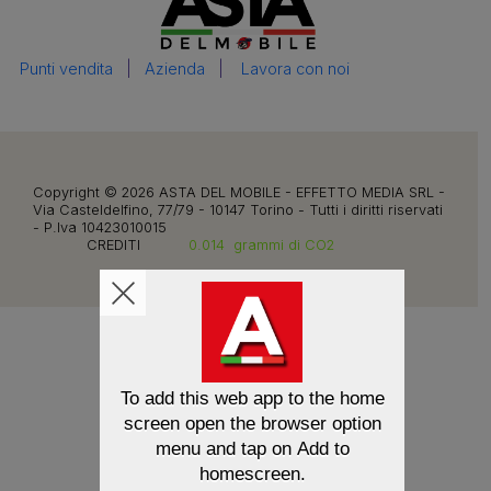
Punti vendita
|
Azienda
|
Lavora con noi
Copyright © 2026 ASTA DEL MOBILE - EFFETTO MEDIA SRL -
Via Casteldelfino, 77/79 - 10147 Torino - Tutti i diritti riservati
- P.Iva 10423010015
CREDITI
0.014
grammi di CO2
To add this web app to the home
screen open the browser option
menu and tap on
Add to
homescreen
.