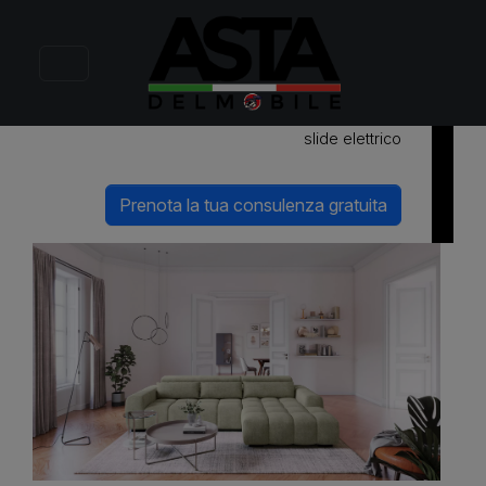
Alvar
Divano moderno con appoggiatesta regolabili e
slide elettrico
Prenota la tua consulenza gratuita