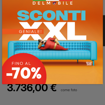
Misure
L.360 H.216 P.60
Basi e colonne P.60 Pensili P. 33
Richiedi informazioni
5.600,00 €
3.736,00 €
come foto