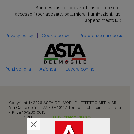
Sono esclusi dal prezzo il miscelatore e gli
accessori (portaposate, pattumiera, illuminazioni, tubi
appendimestoli... )
Privacy policy
|
Cookie policy
|
Preferenze sui cookie
Punti vendita
|
Azienda
|
Lavora con noi
Copyright © 2026 ASTA DEL MOBILE - EFFETTO MEDIA SRL -
Via Casteldelfino, 77/79 - 10147 Torino - Tutti i diritti riservati
- P.Iva 10423010015
CREDITI
0.013
grammi di CO2